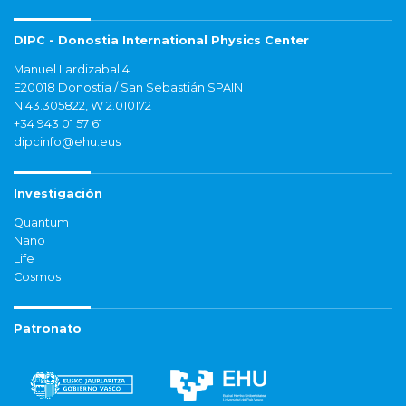
DIPC - Donostia International Physics Center
Manuel Lardizabal 4
E20018 Donostia / San Sebastián SPAIN
N 43.305822, W 2.010172
+34 943 01 57 61
dipcinfo@ehu.eus
Investigación
Quantum
Nano
Life
Cosmos
Patronato