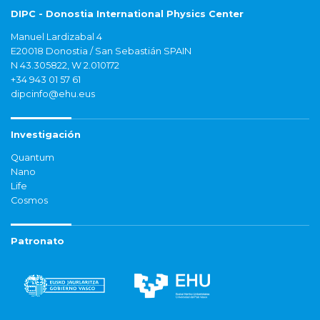
DIPC - Donostia International Physics Center
Manuel Lardizabal 4
E20018 Donostia / San Sebastián SPAIN
N 43.305822, W 2.010172
+34 943 01 57 61
dipcinfo@ehu.eus
Investigación
Quantum
Nano
Life
Cosmos
Patronato