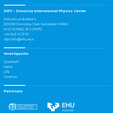
DIPC - Donostia International Physics Center
Manuel Lardizabal 4
E20018 Donostia / San Sebastián SPAIN
N 43.305822, W 2.010172
+34 943 01 57 61
dipcinfo@ehu.eus
Investigación
Quantum
Nano
Life
Cosmos
Patronato