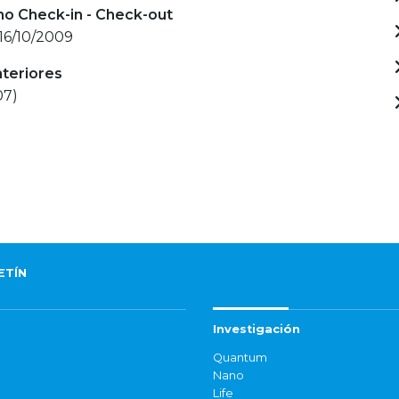
mo Check-in - Check-out
 16/10/2009
nteriores
07)
ETÍN
Investigación
Quantum
Nano
Life