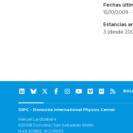
Fechas últi
15/10/2009 -
Estancias a
3 (desde 20
BOL
DIPC - Donostia International Physics Center
Manuel Lardizabal 4
E20018 Donostia / San Sebastián SPAIN
N 43.305822, W 2.010172