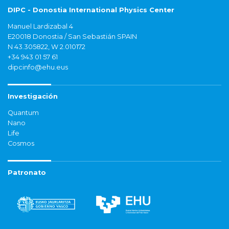
DIPC - Donostia International Physics Center
Manuel Lardizabal 4
E20018 Donostia / San Sebastián SPAIN
N 43.305822, W 2.010172
+34 943 01 57 61
dipcinfo@ehu.eus
Investigación
Quantum
Nano
Life
Cosmos
Patronato