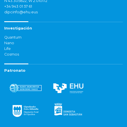
N 43.305822, W 2.010172
+34 943 01 57 61
dipcinfo@ehu.eus
Investigación
Quantum
Nano
Life
Cosmos
Patronato