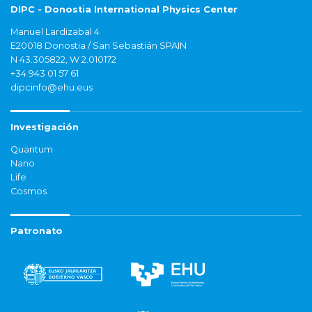
DIPC - Donostia International Physics Center
Manuel Lardizabal 4
E20018 Donostia / San Sebastián SPAIN
N 43.305822, W 2.010172
+34 943 01 57 61
dipcinfo@ehu.eus
Investigación
Quantum
Nano
Life
Cosmos
Patronato