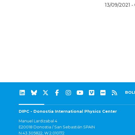
13/09/2021 -
BOL
DIPC - Donostia International Physics Center
Manuel Lardizabal 4
E20018 Donostia / San Sebastián SPAIN
N 43.305822, W 2.010172