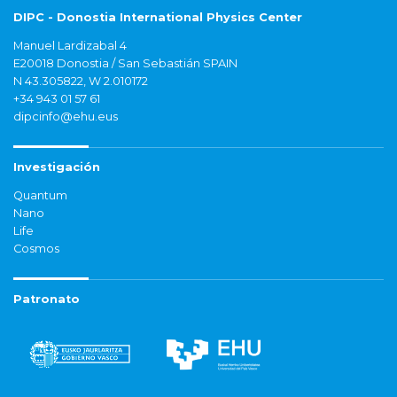
DIPC - Donostia International Physics Center
Manuel Lardizabal 4
E20018 Donostia / San Sebastián SPAIN
N 43.305822, W 2.010172
+34 943 01 57 61
dipcinfo@ehu.eus
Investigación
Quantum
Nano
Life
Cosmos
Patronato