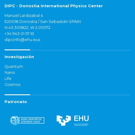
DIPC - Donostia International Physics Center
Manuel Lardizabal 4
E20018 Donostia / San Sebastián SPAIN
N 43.305822, W 2.010172
+34 943 01 57 61
dipcinfo@ehu.eus
Investigación
Quantum
Nano
Life
Cosmos
Patronato