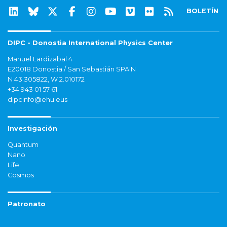
BOLETÍN
DIPC - Donostia International Physics Center
Manuel Lardizabal 4
E20018 Donostia / San Sebastián SPAIN
N 43.305822, W 2.010172
+34 943 01 57 61
dipcinfo@ehu.eus
Investigación
Quantum
Nano
Life
Cosmos
Patronato