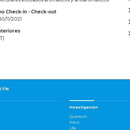
mo Check-in - Check-out
30/11/2021
nteriores
7)
ETÍN
Investigación
Quantum
Nano
Life