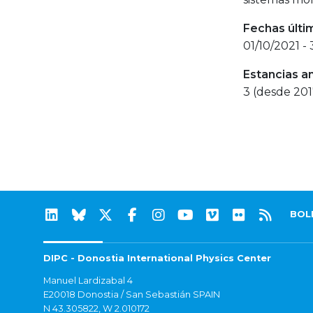
Fechas últi
01/10/2021 - 
Estancias a
3 (desde 201
BOL
DIPC - Donostia International Physics Center
Manuel Lardizabal 4
E20018 Donostia / San Sebastián SPAIN
N 43.305822, W 2.010172