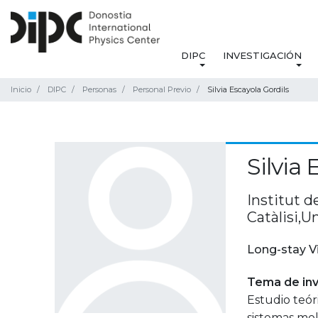
DIPC
INVESTIGACIÓN
Inicio
DIPC
Personas
Personal Previo
Silvia Escayola Gordils
Silvia 
Institut 
Catàlisi,U
Long-stay V
Tema de inv
Estudio teór
sistemas mol