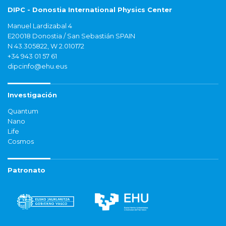
DIPC - Donostia International Physics Center
Manuel Lardizabal 4
E20018 Donostia / San Sebastián SPAIN
N 43.305822, W 2.010172
+34 943 01 57 61
dipcinfo@ehu.eus
Investigación
Quantum
Nano
Life
Cosmos
Patronato