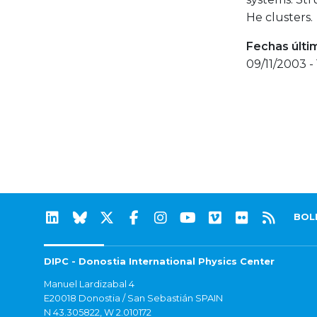
He clusters.
Fechas últi
09/11/2003 - 
BOL
DIPC - Donostia International Physics Center
Manuel Lardizabal 4
E20018 Donostia / San Sebastián SPAIN
N 43.305822, W 2.010172