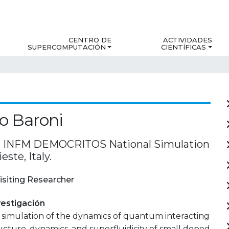
CENTRO DE
ACTIVIDADES
SUPERCOMPUTACIÓN
CIENTÍFICAS
o Baroni
d INFM DEMOCRITOS National Simulation
este, Italy.
isiting Researcher
estigación
 simulation of the dynamics of quantum interacting
ucture, dynamics, and superfluidicity of small doped