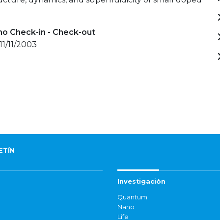
mo Check-in - Check-out
11/11/2003
ETÍN
Investigación
Quantum
Nano
Life