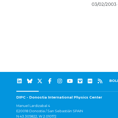
03/02/2003 
BOL
DIPC - Donostia International Physics Center
Manuel Lardizabal 4
E20018 Donostia / San Sebastián SPAIN
N 43.305822, W 2.010172