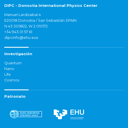
DIPC - Donostia International Physics Center
Manuel Lardizabal 4
E20018 Donostia / San Sebastián SPAIN
N 43.305822, W 2.010172
+34 943 01 57 61
dipcinfo@ehu.eus
Investigación
Quantum
Nano
Life
Cosmos
Patronato