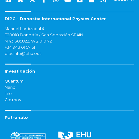
DIPC - Donostia International Physics Center
Manuel Lardizabal 4
E20018 Donostia / San Sebastián SPAIN
N 43.305822, W 2.010172
+34 943 01 57 61
dipcinfo@ehu.eus
Investigación
Quantum
Nano
Life
Cosmos
Patronato