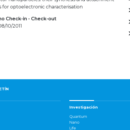
s for optoelectronic characterisation
mo Check-in - Check-out
08/10/2011
ETÍN
Investigación
Quantum
Nano
Life