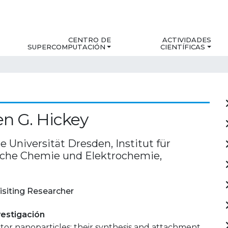
CENTRO DE
ACTIVIDADES
SUPERCOMPUTACIÓN
CIENTÍFICAS
n G. Hickey
 Universität Dresden, Institut für
sche Chemie und Elektrochemie,
isiting Researcher
estigación
or nanoparticles: their synthesis and attachment