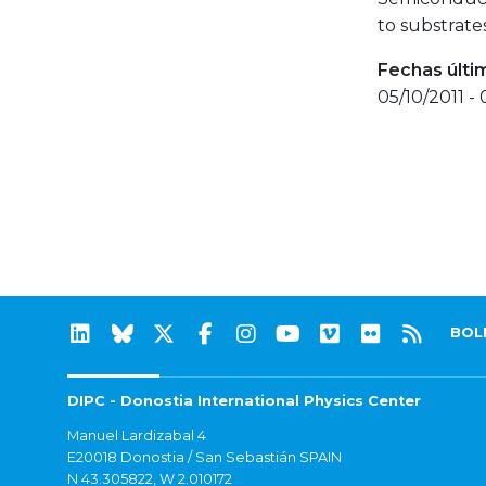
to substrate
Fechas últi
05/10/2011 - 
BOL
DIPC - Donostia International Physics Center
Manuel Lardizabal 4
E20018 Donostia / San Sebastián SPAIN
N 43.305822, W 2.010172