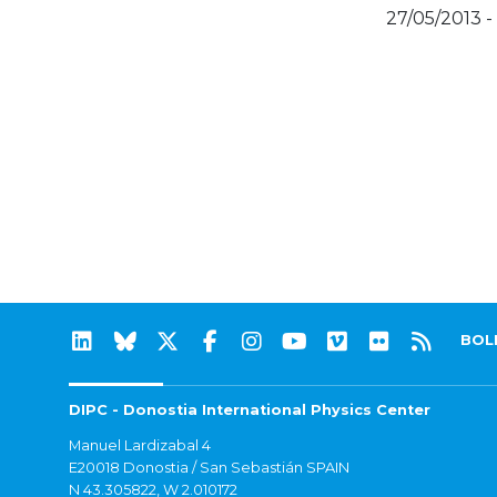
27/05/2013 -
BOL
DIPC - Donostia International Physics Center
Manuel Lardizabal 4
E20018 Donostia / San Sebastián SPAIN
N 43.305822, W 2.010172