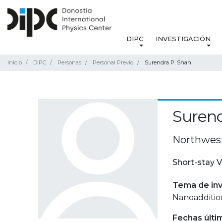
DIPC
INVESTIGACIÓN
Inicio
DIPC
Personas
Personal Previo
Surendra P. Shah
Surend
Northwest
Short-stay V
Tema de inv
Nanoadditio
Fechas últi