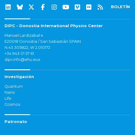
BOLETÍN
DIPC - Donostia International Physics Center
Manuel Lardizabal 4
E20018 Donostia / San Sebastián SPAIN
N 43.305822, W 2.010172
+34 943 01 57 61
dipcinfo@ehu.eus
Investigación
Quantum
Nano
Life
Cosmos
Patronato