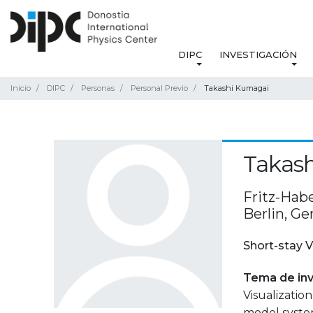
DIPC
INVESTIGACIÓN
Inicio
DIPC
Personas
Personal Previo
Takashi Kumagai
Takas
Fritz-Habe
Berlin, G
Short-stay V
Tema de inv
Visualizati
model syste