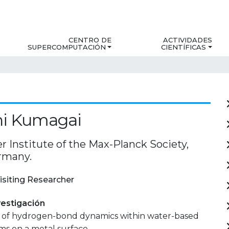
CENTRO DE
ACTIVIDADES
SUPERCOMPUTACIÓN
CIENTÍFICAS
hi Kumagai
r Institute of the Max-Planck Society,
ermany.
isiting Researcher
estigación
on of hydrogen-bond dynamics within water-based
ms on a metal surface.