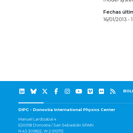
Fechas últi
16/01/2013 - 
BOL
DIPC - Donostia International Physics Center
Manuel Lardizabal 4
E20018 Donostia / San Sebastián SPAIN
N 43.305822, W 2.010172