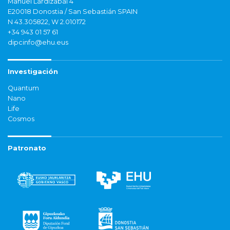
Manuel Lardizabal 4
E20018 Donostia / San Sebastián SPAIN
N 43.305822, W 2.010172
+34 943 01 57 61
dipcinfo@ehu.eus
Investigación
Quantum
Nano
Life
Cosmos
Patronato