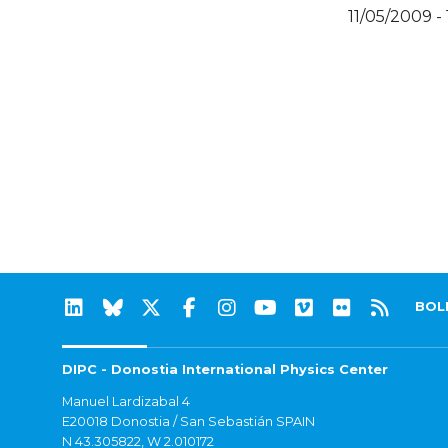
11/05/2009 -
BOL
DIPC - Donostia International Physics Center
Manuel Lardizabal 4
E20018 Donostia / San Sebastián SPAIN
N 43.305822, W 2.010172