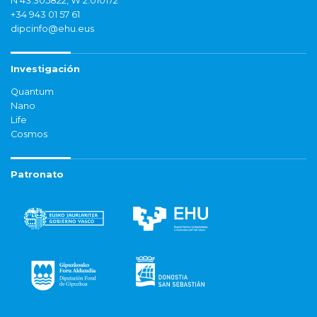
N 43.305822, W 2.010172
+34 943 01 57 61
dipcinfo@ehu.eus
Investigación
Quantum
Nano
Life
Cosmos
Patronato