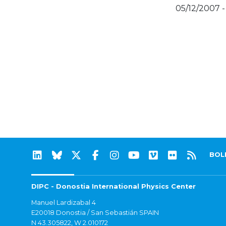
05/12/2007 -
BOL
DIPC - Donostia International Physics Center
Manuel Lardizabal 4
E20018 Donostia / San Sebastián SPAIN
N 43.305822, W 2.010172