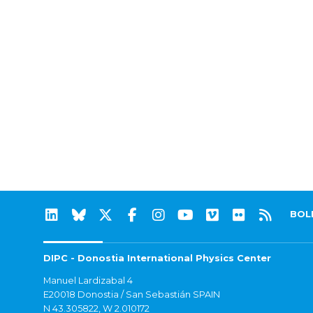
BOL
DIPC - Donostia International Physics Center
Manuel Lardizabal 4
E20018 Donostia / San Sebastián SPAIN
N 43.305822, W 2.010172