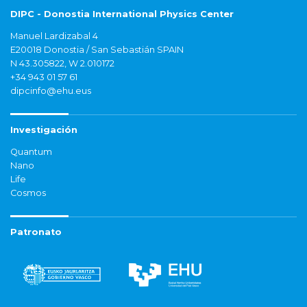
DIPC - Donostia International Physics Center
Manuel Lardizabal 4
E20018 Donostia / San Sebastián SPAIN
N 43.305822, W 2.010172
+34 943 01 57 61
dipcinfo@ehu.eus
Investigación
Quantum
Nano
Life
Cosmos
Patronato