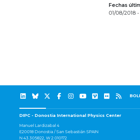
Fechas últi
01/08/2018 -
BOL
DIPC - Donostia International Physics Center
Manuel Lardizabal 4
E20018 Donostia / San Sebastián SPAIN
N 43.305822, W 2.010172