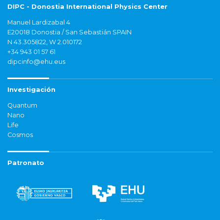
DIPC - Donostia International Physics Center
Manuel Lardizabal 4
E20018 Donostia / San Sebastián SPAIN
N 43.305822, W 2.010172
+34 943 01 57 61
dipcinfo@ehu.eus
Investigación
Quantum
Nano
Life
Cosmos
Patronato