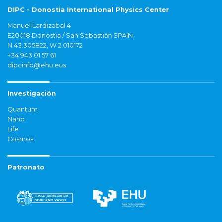
DIPC - Donostia International Physics Center
Manuel Lardizabal 4
E20018 Donostia / San Sebastián SPAIN
N 43.305822, W 2.010172
+34 943 01 57 61
dipcinfo@ehu.eus
Investigación
Quantum
Nano
Life
Cosmos
Patronato