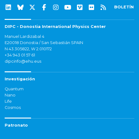
BOLETÍN
DIPC - Donostia International Physics Center
Manuel Lardizabal 4
E20018 Donostia / San Sebastián SPAIN
N 43.305822, W 2.010172
+34 943 01 57 61
dipcinfo@ehu.eus
Investigación
Quantum
Nano
Life
Cosmos
Patronato