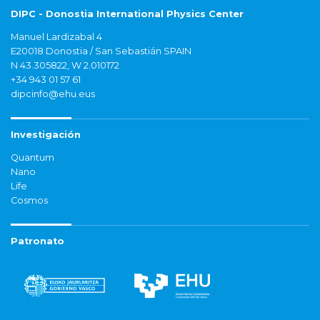
DIPC - Donostia International Physics Center
Manuel Lardizabal 4
E20018 Donostia / San Sebastián SPAIN
N 43.305822, W 2.010172
+34 943 01 57 61
dipcinfo@ehu.eus
Investigación
Quantum
Nano
Life
Cosmos
Patronato