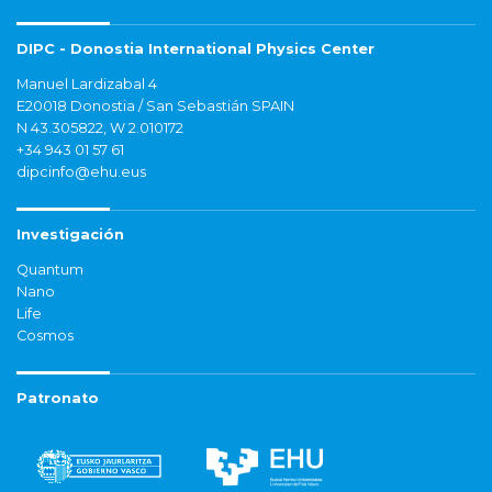
DIPC - Donostia International Physics Center
Manuel Lardizabal 4
E20018 Donostia / San Sebastián SPAIN
N 43.305822, W 2.010172
+34 943 01 57 61
dipcinfo@ehu.eus
Investigación
Quantum
Nano
Life
Cosmos
Patronato