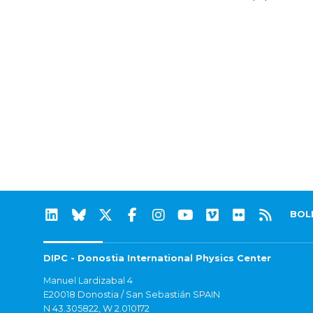
BOL
DIPC - Donostia International Physics Center
Manuel Lardizabal 4
E20018 Donostia / San Sebastián SPAIN
N 43.305822, W 2.010172