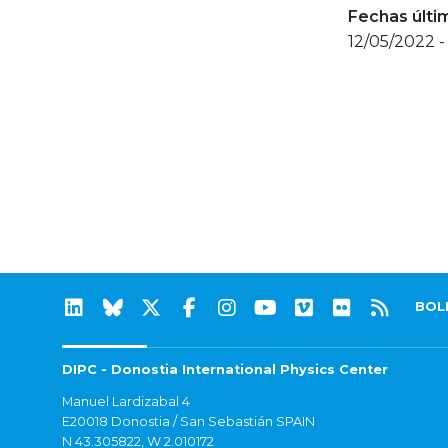
Fechas últi
12/05/2022 -
BOL
DIPC - Donostia International Physics Center
Manuel Lardizabal 4
E20018 Donostia / San Sebastián SPAIN
N 43.305822, W 2.010172