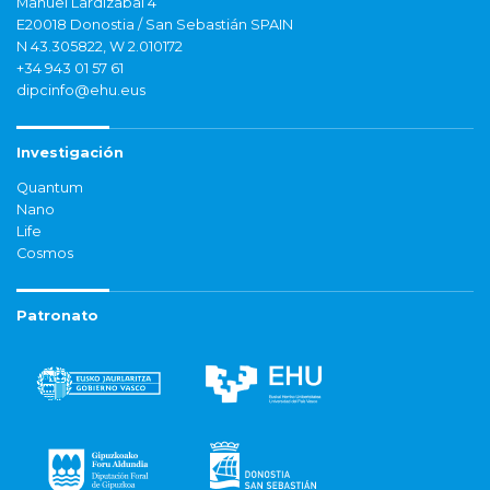
Manuel Lardizabal 4
E20018 Donostia / San Sebastián SPAIN
N 43.305822, W 2.010172
+34 943 01 57 61
dipcinfo@ehu.eus
Investigación
Quantum
Nano
Life
Cosmos
Patronato