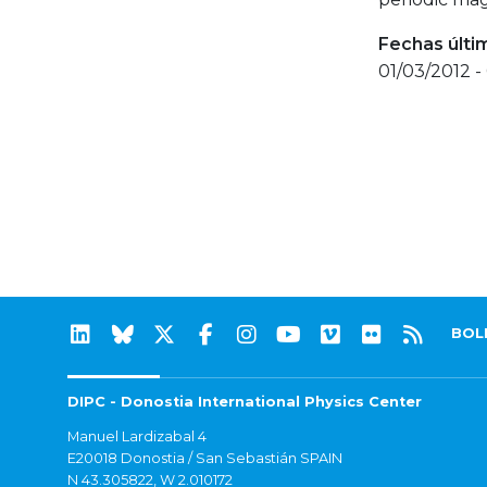
Fechas últi
01/03/2012 -
BOL
DIPC - Donostia International Physics Center
Manuel Lardizabal 4
E20018 Donostia / San Sebastián SPAIN
N 43.305822, W 2.010172