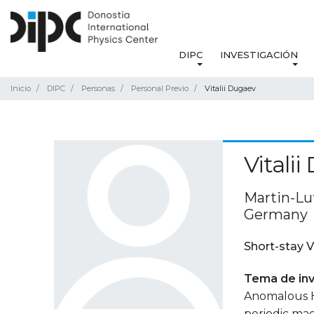
DIPC
INVESTIGACIÓN
Inicio
DIPC
Personas
Personal Previo
Vitalii Dugaev
Vitali
Martin-Lu
Germany
Short-stay V
Tema de inv
Anomalous Ha
periodic mag