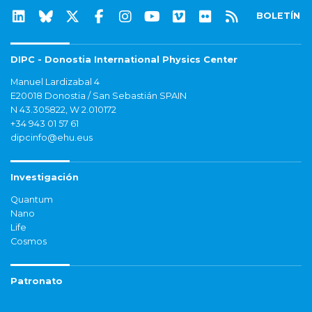
BOLETÍN
DIPC - Donostia International Physics Center
Manuel Lardizabal 4
E20018 Donostia / San Sebastián SPAIN
N 43.305822, W 2.010172
+34 943 01 57 61
dipcinfo@ehu.eus
Investigación
Quantum
Nano
Life
Cosmos
Patronato