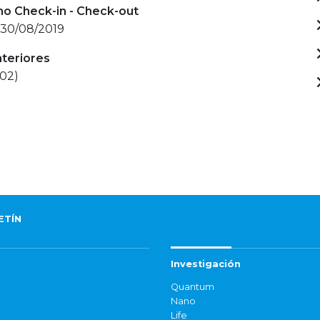
mo Check-in - Check-out
 30/08/2019
nteriores
002)
ETÍN
Investigación
Quantum
Nano
Life