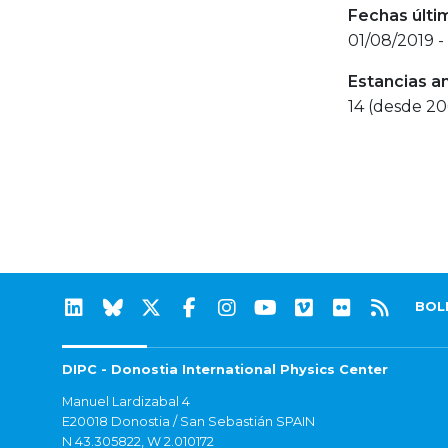
Fechas últi
01/08/2019 -
Estancias a
14 (desde 2
BOL
DIPC - Donostia International Physics Center
Manuel Lardizabal 4
E20018 Donostia / San Sebastián SPAIN
N 43.305822, W 2.010172