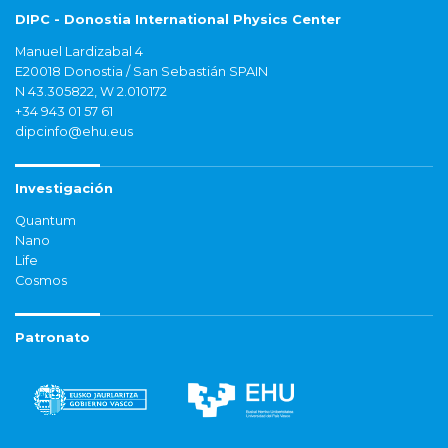
DIPC - Donostia International Physics Center
Manuel Lardizabal 4
E20018 Donostia / San Sebastián SPAIN
N 43.305822, W 2.010172
+34 943 01 57 61
dipcinfo@ehu.eus
Investigación
Quantum
Nano
Life
Cosmos
Patronato