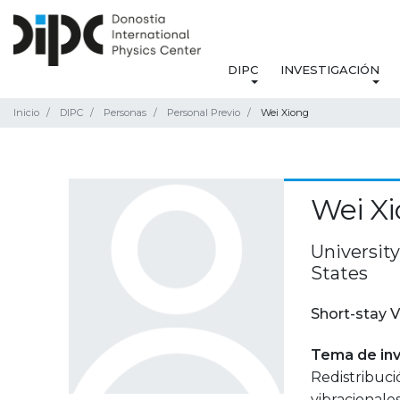
DIPC
INVESTIGACIÓN
Inicio
DIPC
Personas
Personal Previo
Wei Xiong
Wei X
University
States
Short-stay V
Tema de inv
Redistribuci
vibracionale