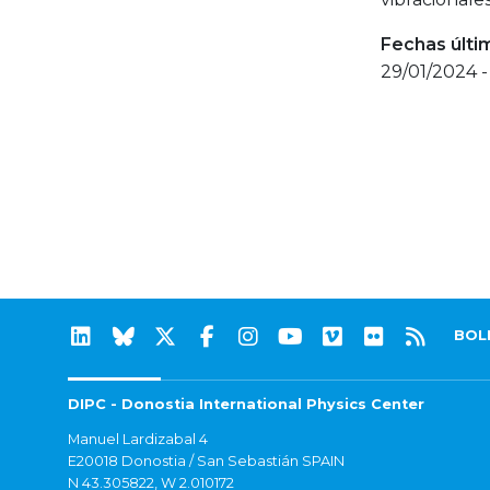
Fechas últi
29/01/2024 
BOL
DIPC - Donostia International Physics Center
Manuel Lardizabal 4
E20018 Donostia / San Sebastián SPAIN
N 43.305822, W 2.010172