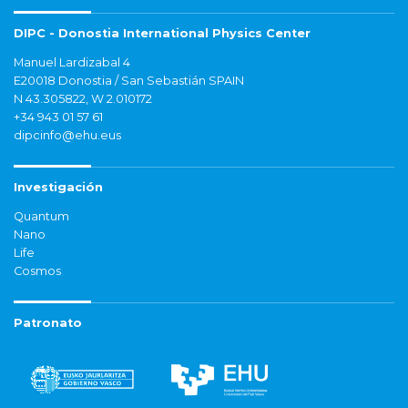
DIPC - Donostia International Physics Center
Manuel Lardizabal 4
E20018 Donostia / San Sebastián SPAIN
N 43.305822, W 2.010172
+34 943 01 57 61
dipcinfo@ehu.eus
Investigación
Quantum
Nano
Life
Cosmos
Patronato