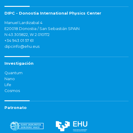
DIPC - Donostia International Physics Center
Manuel Lardizabal 4
E20018 Donostia / San Sebastián SPAIN
N 43.305822, W 2.010172
+34 943 01 57 61
dipcinfo@ehu.eus
Investigación
Quantum
Nano
Life
Cosmos
Patronato