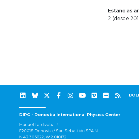
Estancias a
2 (desde 201
BOL
DIPC - Donostia International Physics Center
Manuel Lardizabal 4
E20018 Donostia / San Sebastián SPAIN
N 43.305822, W 2.010172