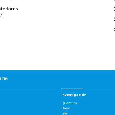
nteriores
7)
ETÍN
Investigación
Quantum
Nano
Life