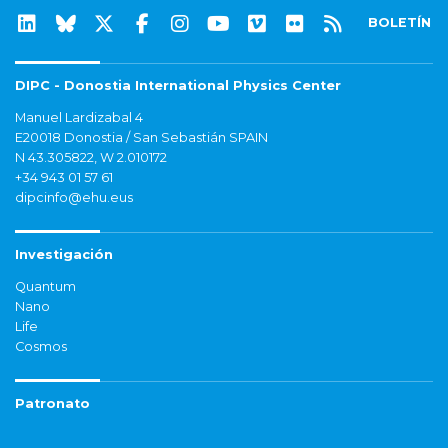
BOLETÍN
DIPC - Donostia International Physics Center
Manuel Lardizabal 4
E20018 Donostia / San Sebastián SPAIN
N 43.305822, W 2.010172
+34 943 01 57 61
dipcinfo@ehu.eus
Investigación
Quantum
Nano
Life
Cosmos
Patronato