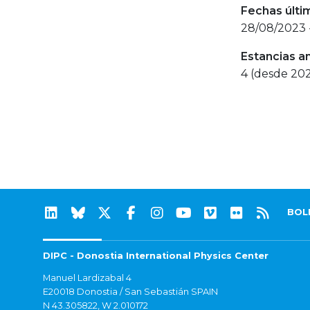
Fechas últi
28/08/2023 
Estancias a
4 (desde 20
BOL
DIPC - Donostia International Physics Center
Manuel Lardizabal 4
E20018 Donostia / San Sebastián SPAIN
N 43.305822, W 2.010172