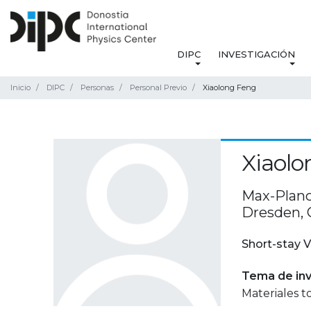
DIPC
INVESTIGACIÓN
Inicio
DIPC
Personas
Personal Previo
Xiaolong Feng
Xiaolo
Max-Planck
Dresden,
Short-stay V
Tema de inv
Materiales t