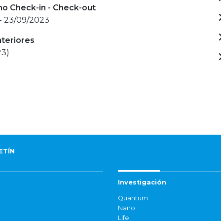
mo Check-in - Check-out
- 23/09/2023
nteriores
23)
ETÍN
Investigación
Quantum
Nano
Life