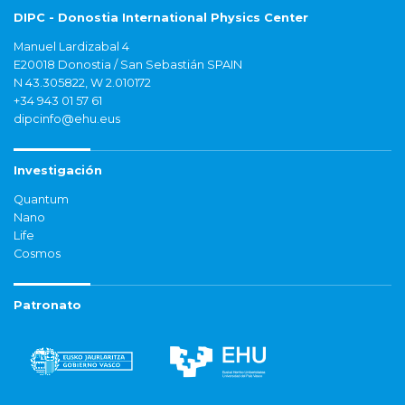
DIPC - Donostia International Physics Center
Manuel Lardizabal 4
E20018 Donostia / San Sebastián SPAIN
N 43.305822, W 2.010172
+34 943 01 57 61
dipcinfo@ehu.eus
Investigación
Quantum
Nano
Life
Cosmos
Patronato