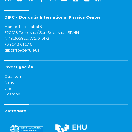
DIPC - Donostia International Physics Center
Manuel Lardizabal 4
E20018 Donostia / San Sebastián SPAIN
N 43.305822, W 2.010172
+34 943 01 57 61
dipcinfo@ehu.eus
Investigación
Quantum
Nano
Life
Cosmos
Patronato