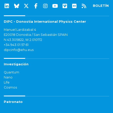
BOLETÍN
DIPC - Donostia International Physics Center
Manuel Lardizabal 4
E20018 Donostia / San Sebastián SPAIN
N 43.305822, W 2.010172
+34 943 01 57 61
dipcinfo@ehu.eus
Investigación
Quantum
Nano
Life
Cosmos
Patronato