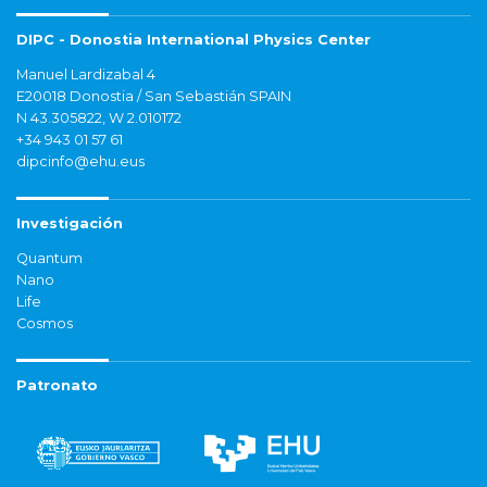
DIPC - Donostia International Physics Center
Manuel Lardizabal 4
E20018 Donostia / San Sebastián SPAIN
N 43.305822, W 2.010172
+34 943 01 57 61
dipcinfo@ehu.eus
Investigación
Quantum
Nano
Life
Cosmos
Patronato